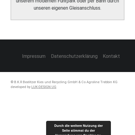
unserem modernen Fuhrpark oder per Bahn durch
unseren eigenen Gleisanschluss.
Impressum
Datenschutzerklärung
Kontakt
© B.K.R Beelitzer Kies und Recycling GmbH & Co Agroline Trebbin KG
developed by
LUK-DESIGN UG
Durch die weitere Nutzung der
Seite stimmst du der